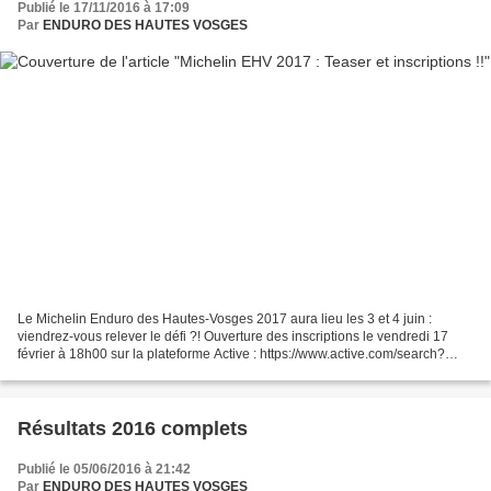
Publié le 17/11/2016 à 17:09
Par
ENDURO DES HAUTES VOSGES
Le Michelin Enduro des Hautes-Vosges 2017 aura lieu les 3 et 4 juin :
viendrez-vous relever le défi ?! Ouverture des inscriptions le vendredi 17
février à 18h00 sur la plateforme Active : https://www.active.com/search?
keywords=ENDURO+HAUTES+VOSGES&location=Everywhere&category=
Activities&daterange=All+future+dates&clckmp=activecom_home_hero_acti
vitysearch...
Résultats 2016 complets
Publié le 05/06/2016 à 21:42
Par
ENDURO DES HAUTES VOSGES