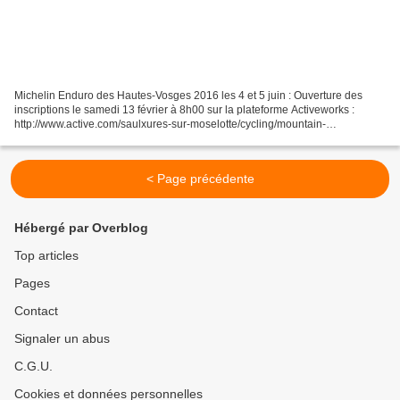
Michelin Enduro des Hautes-Vosges 2016 les 4 et 5 juin : Ouverture des
inscriptions le samedi 13 février à 8h00 sur la plateforme Activeworks :
http://www.active.com/saulxures-sur-moselotte/cycling/mountain-
biking/enduro-des-hautes-vosges-2016 Formule...
< Page précédente
Hébergé par Overblog
Top articles
Pages
Contact
Signaler un abus
C.G.U.
Cookies et données personnelles