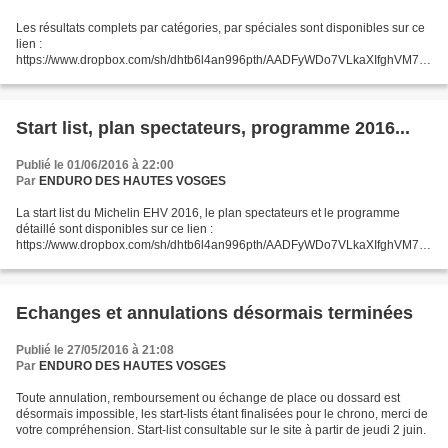
Les résultats complets par catégories, par spéciales sont disponibles sur ce
lien :
https://www.dropbox.com/sh/dhtb6l4an996pth/AADFyWDo7VLkaXIfghVM7j
WKa?dl=0 Bravo à tous les participants ! RDV en 2017… sous le soleil ;-)
Start list, plan spectateurs, programme 2016...
Publié le 01/06/2016 à 22:00
Par
ENDURO DES HAUTES VOSGES
La start list du Michelin EHV 2016, le plan spectateurs et le programme
détaillé sont disponibles sur ce lien :
https://www.dropbox.com/sh/dhtb6l4an996pth/AADFyWDo7VLkaXIfghVM7j
WKa?dl=0 Attention, plus aucun changement sur la start list désormais
possible....
Echanges et annulations désormais terminées
Publié le 27/05/2016 à 21:08
Par
ENDURO DES HAUTES VOSGES
Toute annulation, remboursement ou échange de place ou dossard est
désormais impossible, les start-lists étant finalisées pour le chrono, merci de
votre compréhension. Start-list consultable sur le site à partir de jeudi 2 juin.