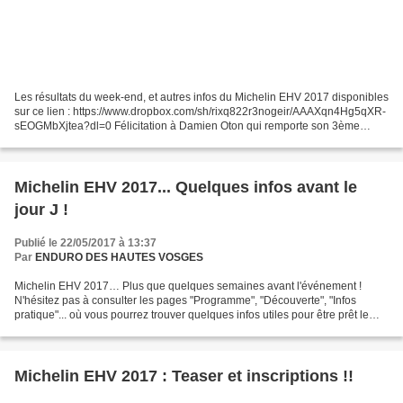
Les résultats du week-end, et autres infos du Michelin EHV 2017 disponibles
sur ce lien : https://www.dropbox.com/sh/rixq822r3nogeir/AAAXqn4Hg5qXR-
sEOGMbXjtea?dl=0 Félicitation à Damien Oton qui remporte son 3ème
succès sur le Michelin EHV 2017
Michelin EHV 2017... Quelques infos avant le
jour J !
Publié le 22/05/2017 à 13:37
Par
ENDURO DES HAUTES VOSGES
Michelin EHV 2017… Plus que quelques semaines avant l'événement !
N'hésitez pas à consulter les pages "Programme", "Découverte", "Infos
pratique"... où vous pourrez trouver quelques infos utiles pour être prêt le
jour J. Dans tous les cas, vous recevrez...
Michelin EHV 2017 : Teaser et inscriptions !!