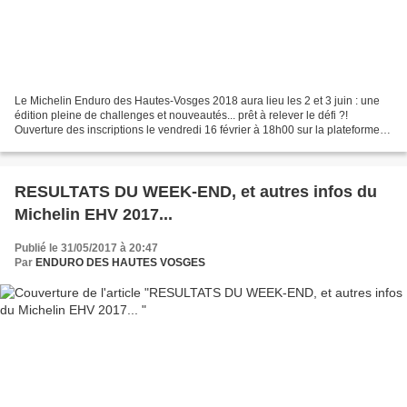
Le Michelin Enduro des Hautes-Vosges 2018 aura lieu les 2 et 3 juin : une
édition pleine de challenges et nouveautés... prêt à relever le défi ?!
Ouverture des inscriptions le vendredi 16 février à 18h00 sur la plateforme
Active : https://www.active.com/search?
keywords=ENDURO+HAUTES+VOSGES&location=Everywhere&category=
Activities&daterange=All+future+dates&clckmp=activecom_home_hero_acti
vitysearch...
RESULTATS DU WEEK-END, et autres infos du
Michelin EHV 2017...
Publié le 31/05/2017 à 20:47
Par
ENDURO DES HAUTES VOSGES