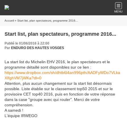
MENU
Accueil
» Start list, plan spectateurs, programme 2016...
Start list, plan spectateurs, programme 2016...
Publié le 01/06/2016 à 22:00
Par
ENDURO DES HAUTES VOSGES
La start list du Michelin EHV 2016, le plan spectateurs et le
programme détaillé sont disponibles sur ce lien :
https://www.dropbox.com/sh/dhtb6l4an996pth/AADFyWDo7VLka
XIfghVM7jWKa?dl=0
Attention, plus aucun changement sur la start list désormais
possible. Liste établie sur le classement top50 2015 et sur le
provisoire CET top40 2016, puis en fonction de votre réponse
dans la case "groupe avec qui rouler". Merci de votre
compréhension.
A samedi !
L'équipe IRWEGO